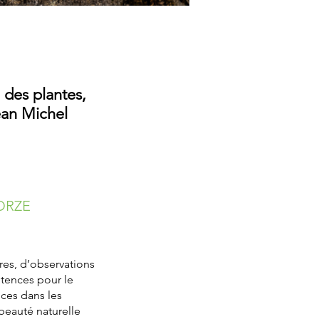
 des plantes,
ean Michel
ORZE
tres, d’observations
étences pour le
nces dans les
beauté naturelle