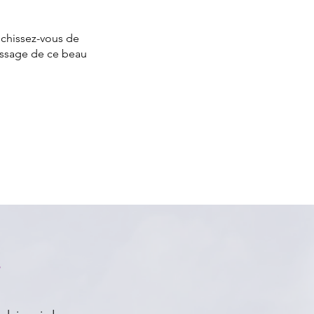
richissez-vous de
assage de ce beau
i